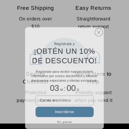
Free Shipping
Easy Returns
On orders over
Straightforward
$10
return support
Regístrate y
¡OBTÉN UN 10%
DE DESCUENTO!
Regístrate para recibir nuestro boletín
Secure
We're Here to
informativo por correo electrónico y obtener
Checkout
Help
descuentos especiales y ofertas exclusivas.
03
00
:
Protected
Friendly support
M
S
payment process
when you need it
Correo electrónico
Inscribirse