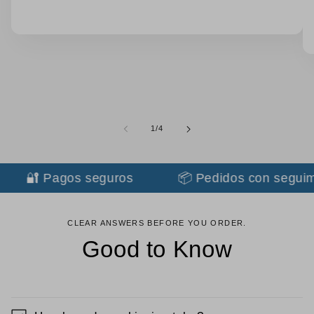
de
1
/
4
🔐 Pagos seguros
📦 Pedidos con seguimi
CLEAR ANSWERS BEFORE YOU ORDER.
Good to Know