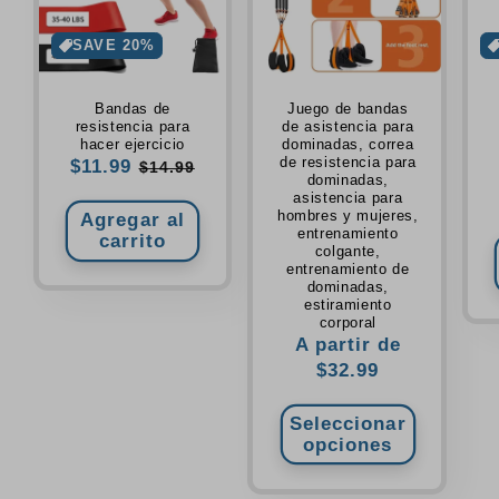
SAVE 20%
Bandas de
Juego de bandas
resistencia para
de asistencia para
hacer ejercicio
dominadas, correa
de resistencia para
Precio
$11.99
Precio
$14.99
dominadas,
de
habitual
asistencia para
oferta
hombres y mujeres,
Agregar al
entrenamiento
carrito
colgante,
entrenamiento de
dominadas,
estiramiento
corporal
Precio
A partir de
habitual
$32.99
Seleccionar
opciones