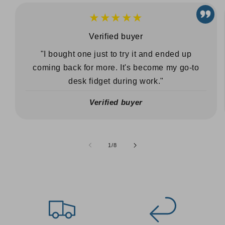
★★★★★
Verified buyer
"I bought one just to try it and ended up
coming back for more. It's become my go-to
desk fidget during work."
Verified buyer
de
1
/
8