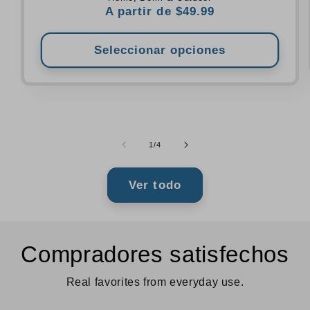
Precio
A partir de $49.99
habitual
Seleccionar opciones
de
1
/
4
Ver todo
Compradores satisfechos
Real favorites from everyday use.